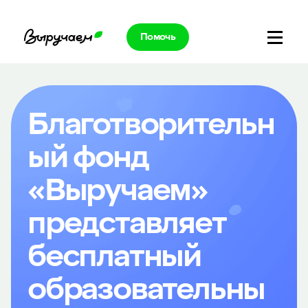
Продуктовая помощь
Комфортная и безопасна
Здоровье и правильное 
Помочь
Благотворительн
ый фонд
«Выручаем»
представляет
бесплатный
образовательны